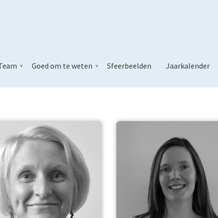
ten 4e leerjaar
Team
Goed om te weten
Sfeerbeelden
Jaarkalender