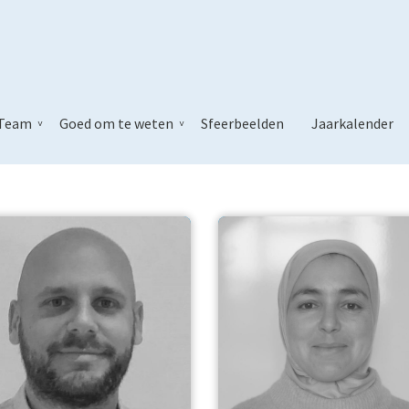
 levensbeschouweli
Team
Goed om te weten
Sfeerbeelden
Jaarkalender