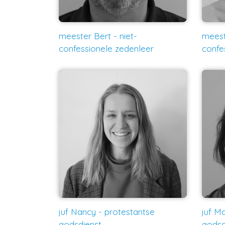
meester Bert - niet-
meeste
confessionele zedenleer
confe
juf Nancy - protestantse
juf M
godsdienst
godsd