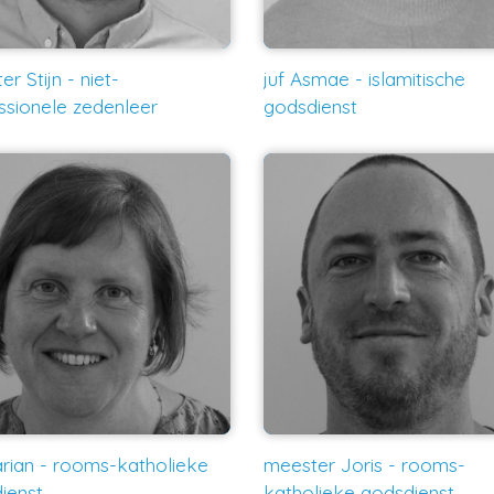
r Stijn - niet-
juf Asmae - islamitische
ssionele zedenleer
godsdienst
arian - rooms-katholieke
meester Joris - rooms-
ienst
katholieke godsdienst