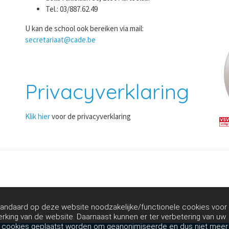
Tel.: 03/887.62.49
U kan de school ook bereiken via mail:
secretariaat@cade.be
Privacyverklaring
Klik hier
voor de privacyverklaring
andaard op deze website noodzakelijke/functionele cookies voor
rking van de website. Daarnaast kunnen er ter verbetering van uw
g cookies geplaatst worden om geanonimiseerde en dus niet meer