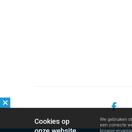
We gebruiken st
Cookies op
een correcte we
onze website
browse-ervarin